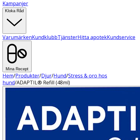
Kampanjer
Kloka Råd
Varumärken
Kundklubb
Tjänster
Hitta apotek
Kundservice
Mina Recept
Hem
/
Produkter
/
Djur
/
Hund
/
Stress & oro hos
hund
/
ADAPTIL® Refill (48ml)