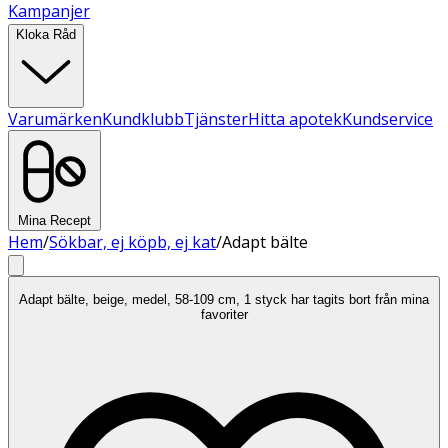
Kampanjer
Kloka Råd
Varumärken
Kundklubb
Tjänster
Hitta apotek
Kundservice
Mina Recept
Hem
/
Sökbar, ej köpb, ej kat
/
Adapt bälte
Adapt bälte, beige, medel, 58-109 cm, 1 styck har tagits bort från mina
favoriter