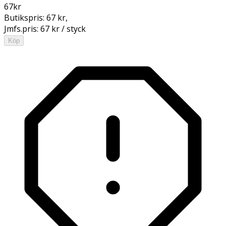
67
kr
Butikspris:
67 kr
,
Jmfs.pris:
67 kr / styck
Köp