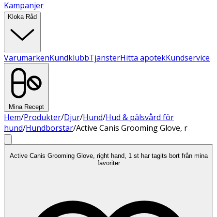
Kampanjer
Kloka Råd
Varumärken
Kundklubb
Tjänster
Hitta apotek
Kundservice
Mina Recept
Hem
/
Produkter
/
Djur
/
Hund
/
Hud & pälsvård för
hund
/
Hundborstar
/
Active Canis Grooming Glove, r
Active Canis Grooming Glove, right hand, 1 st har tagits bort från mina
favoriter