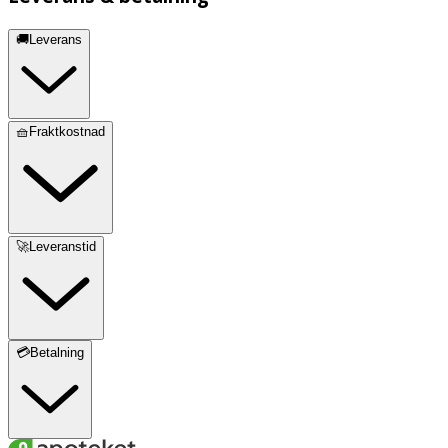
🚚Leverans
🧺Fraktkostnad
🚀Leveranstid
💳Betalning