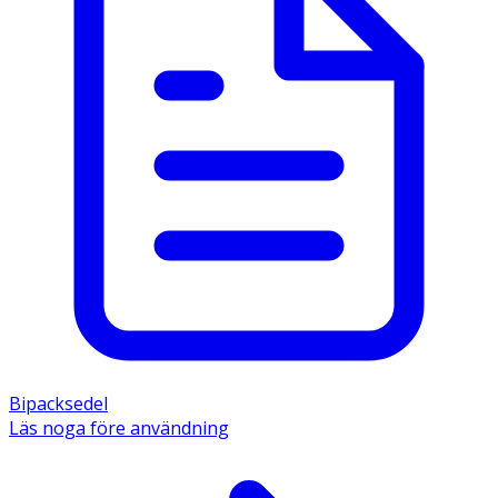
Bipacksedel
Läs noga före användning