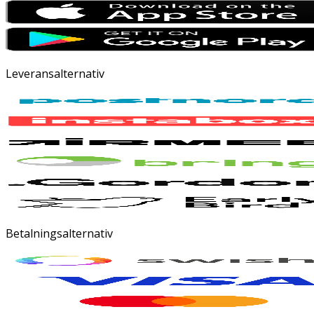
Leveransalternativ
Betalningsalternativ