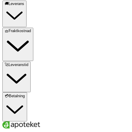
🚚Leverans
🧺Fraktkostnad
🚀Leveranstid
💳Betalning