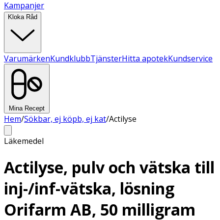
Kampanjer
Kloka Råd
Varumärken
Kundklubb
Tjänster
Hitta apotek
Kundservice
Mina Recept
Hem
/
Sökbar, ej köpb, ej kat
/
Actilyse
Läkemedel
Actilyse, pulv och vätska till
inj-/inf-vätska, lösning
Orifarm AB, 50 milligram