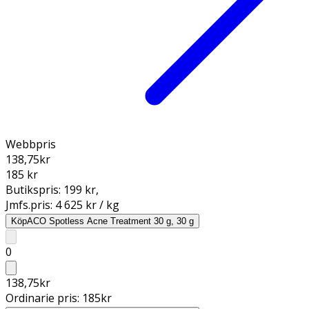
Webbpris
138,75
kr
185 kr
Butikspris:
199 kr
,
Jmfs.pris:
4 625 kr / kg
Köp
ACO Spotless Acne Treatment 30 g, 30 g
0
138,75
kr
Ordinarie pris:
185
kr