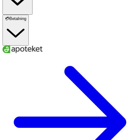
💳Betalning