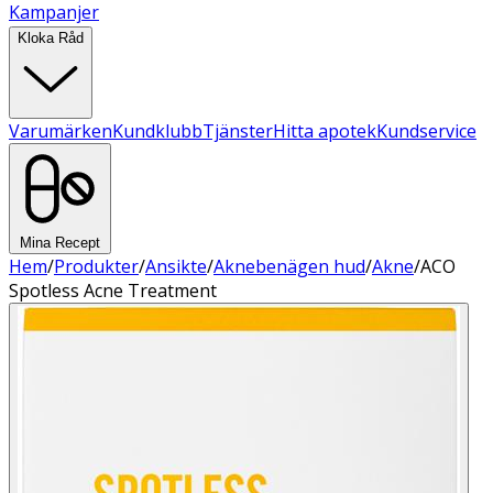
Kampanjer
Kloka Råd
Varumärken
Kundklubb
Tjänster
Hitta apotek
Kundservice
Mina Recept
Hem
/
Produkter
/
Ansikte
/
Aknebenägen hud
/
Akne
/
ACO
Spotless Acne Treatment