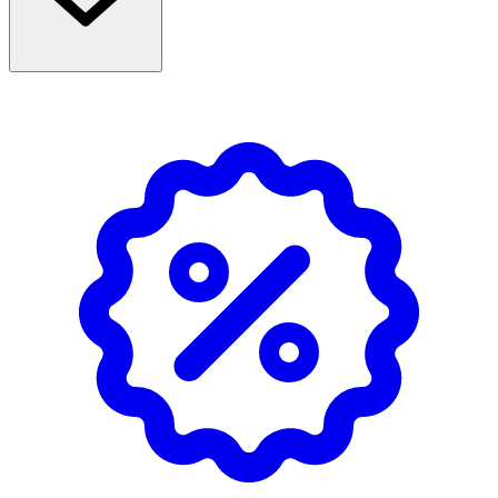
produkten/bruksanvisningen.
Användning
- Förvaras i normal rumstemperatur.
Innehåll
Squalane, Triethylhexanoin, Potassium Palmitoyl
Hydrolyzed Wheat Protein, Glyceryl Stearate, Cetearyl
Alcohol, Behenyl Alcohol, Polyglyceryl-10 Pentastearate,
Sodium Stearoyl Lactylate, PPG-12/SMDI Copolymer,
Butylene Glycol, Escin, Lecithin, Beta-Sitosterol, Phenetyl
Alcohol, Caprylyl Glycol, Krameria Triandra Extract,
Xanthan Gum, Lauric Acid, Disodium EDTA, Galactaric
Acid, CI 42090, CI 19140, Linalyl Acetate, Isopropyl
Myristate, Aqua.