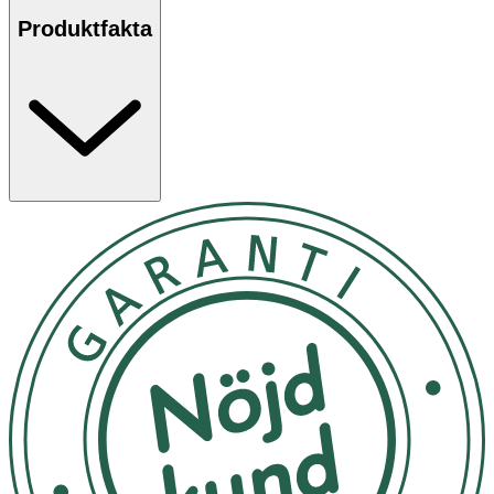
Produktfakta
Användning
- Applicera efter schamponering, låt verka i någon minut
och skölj sedan ur.
- Används med fördel tillsammans med
ACO Anti Dandruff
Shampoo
.
Innehåll
Aqua Cetearyl Alcohol Behenamidopropyl Dimethylamine
Glyceryl Stearate Lactic Acid Propanediol Piroctone
Olamine Hydroxyethylcellulose Canola Oil Beta-Glucan
Panthenol Maltodextrin Diheptyl Succinate Guar
Hydroxypropyltrimonium Chloride Capryloyl
Glycerin/Sebacic Acid Copolymer Citric Acid
Phenoxyethanol Sodium Benzoate Potassium Sorbate