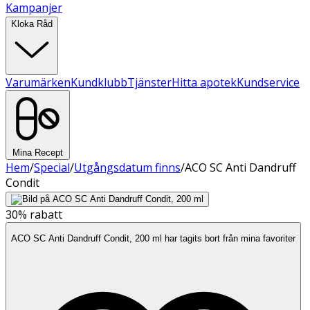
Kampanjer
Kloka Råd
Varumärken
Kundklubb
Tjänster
Hitta apotek
Kundservice
Mina Recept
Hem
/
Special
/
Utgångsdatum finns
/
ACO SC Anti Dandruff
Condit
30%
rabatt
ACO SC Anti Dandruff Condit, 200 ml har tagits bort från mina favoriter