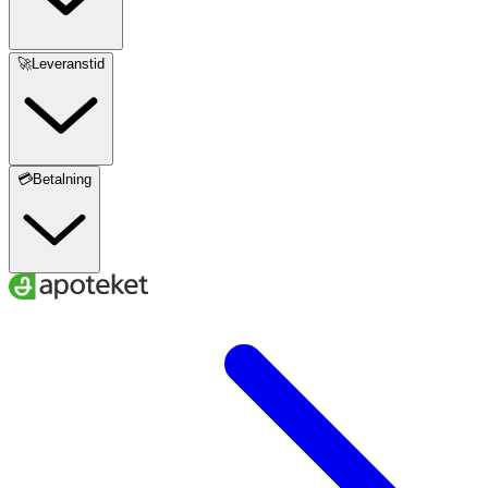
🚀Leveranstid
💳Betalning