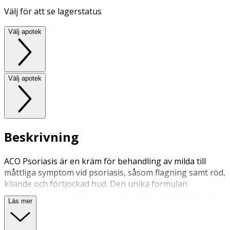
Välj för att se lagerstatus
Välj apotek
Välj apotek
Beskrivning
ACO Psoriasis är en kräm för behandling av milda till
måttliga symptom vid psoriasis, såsom flagning samt röd,
kliande och förtjockad hud. Den unika formulan
normaliserar produktionen av hudceller samtidigt som
Läs mer
den verkar återfuktande och stödjer hudens eget
reparationssystem så att hudbarriären stärks och
återställs.