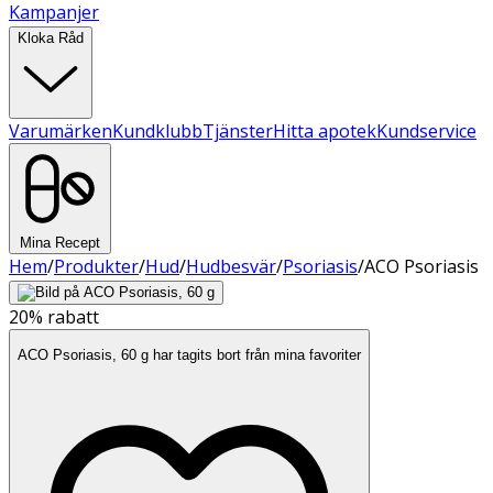
Kampanjer
Kloka Råd
Varumärken
Kundklubb
Tjänster
Hitta apotek
Kundservice
Mina Recept
Hem
/
Produkter
/
Hud
/
Hudbesvär
/
Psoriasis
/
ACO Psoriasis
20%
rabatt
ACO Psoriasis, 60 g har tagits bort från mina favoriter