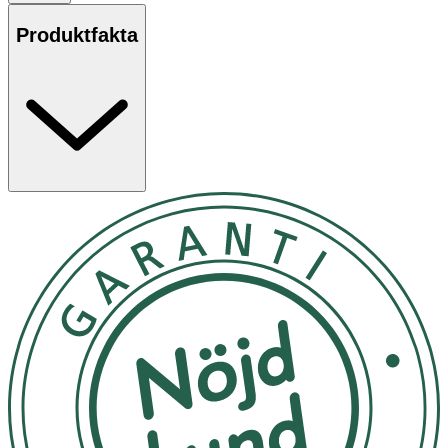
Absorberas lätt och kladdar inte.
Produktfakta
Användning:
Appliceras 2 till 3 gånger per dag. ACO
Psoriasis är en medicintekniskt klassad produkt som ej är
testad/studerad för att användas på hudområdet kring
ögonen.
Innehåll
: Aqua, Modified alumino-silicate minerals,
Alkaline earth mineral salts optimized for Psoriasis
treatment, Petrolatum, Cetearyl Alcohol, Paraffinum
liquidum, Polysorbate 60, Alcohol, Methylparaben