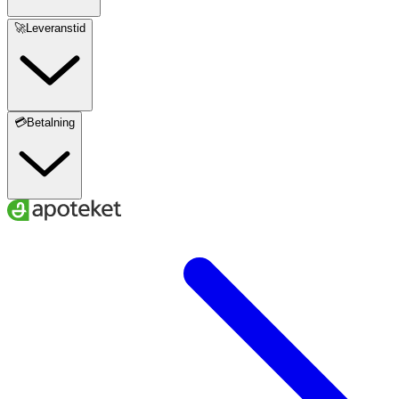
🚀Leveranstid
💳Betalning