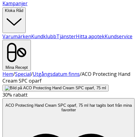
Kampanjer
Kloka Råd
Varumärken
Kundklubb
Tjänster
Hitta apotek
Kundservice
Mina Recept
Hem
/
Special
/
Utgångsdatum finns
/
ACO Protecting Hand
Cream SPC oparf
30%
rabatt
ACO Protecting Hand Cream SPC oparf, 75 ml har tagits bort från mina
favoriter