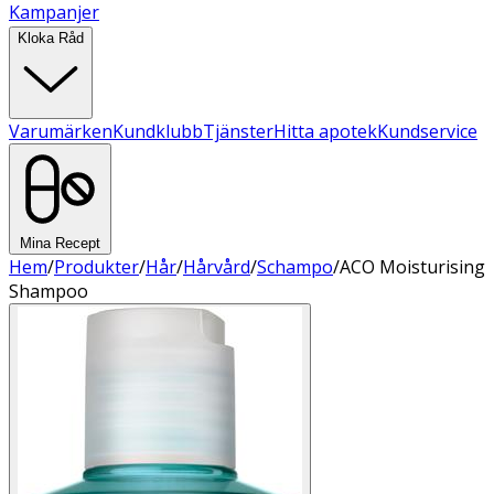
Kampanjer
Kloka Råd
Varumärken
Kundklubb
Tjänster
Hitta apotek
Kundservice
Mina Recept
Hem
/
Produkter
/
Hår
/
Hårvård
/
Schampo
/
ACO Moisturising
Shampoo