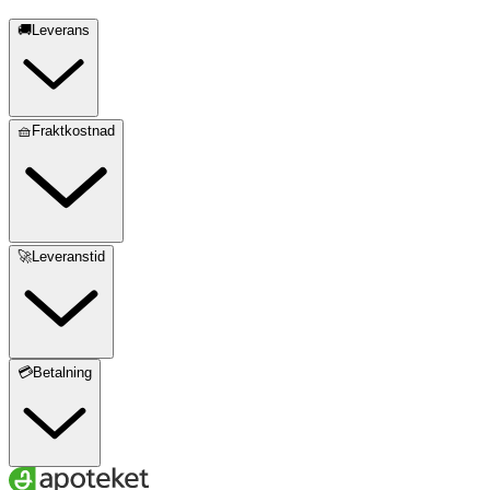
🚚Leverans
🧺Fraktkostnad
🚀Leveranstid
💳Betalning