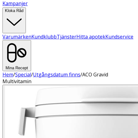
Kampanjer
Kloka Råd
Varumärken
Kundklubb
Tjänster
Hitta apotek
Kundservice
Mina Recept
Hem
/
Special
/
Utgångsdatum finns
/
ACO Gravid
Multivitamin