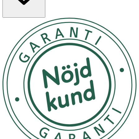
vitamin E som bidrar till att skydda cellerna mot oxidativ
stress. Kosttillskottet innehåller 13 vitaminer och 10
mineraler.
Användning & Dosering
- Två tabletter om dagen i samband med måltid, sväljes
med vätska.
- Fördela dosen vid två måltider.
- Rekommenderad daglig dos bör ej överskridas.
- Kombineras ej med andra vitamin- och mineralpreparat.
- K-vitamin bör ej tas under medicinering med Waran,
rådgör med din läkare.
INNEHÅLLSDEKLARATION
2 Tabletter
*DRI
Vitamin A (betakaroten 1600 µg)
800 µg RE
100%