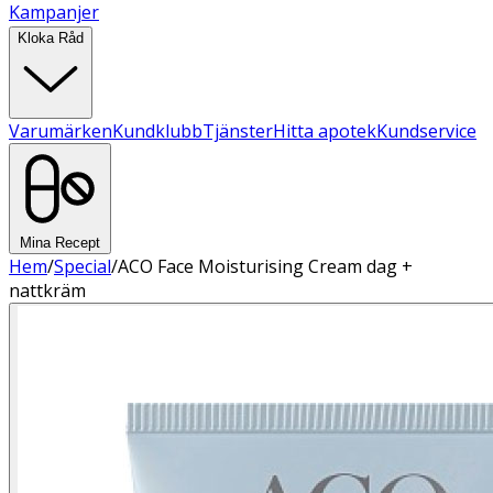
Kampanjer
Kloka Råd
Varumärken
Kundklubb
Tjänster
Hitta apotek
Kundservice
Mina Recept
Hem
/
Special
/
ACO Face Moisturising Cream dag +
nattkräm