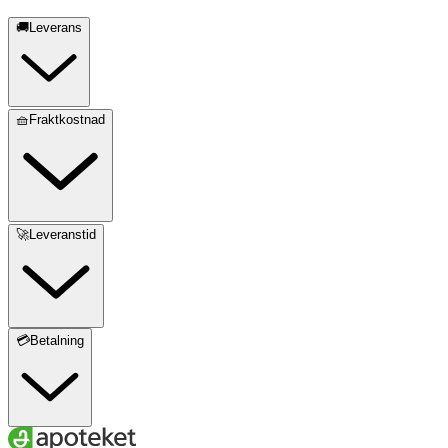
🚚Leverans
🧺Fraktkostnad
🚀Leveranstid
💳Betalning