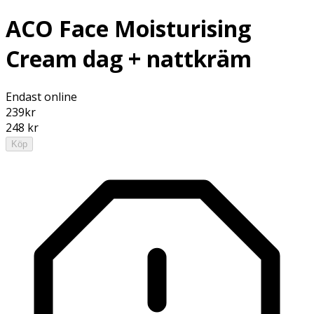
ACO Face Moisturising
Cream dag + nattkräm
Endast online
239
kr
248 kr
Köp