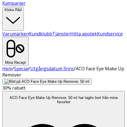
Kampanjer
Kloka Råd
Varumärken
Kundklubb
Tjänster
Hitta apotek
Kundservice
Mina Recept
Hem
/
Special
/
Utgångsdatum finns
/
ACO Face Eye Make Up
Remover
30%
rabatt
ACO Face Eye Make Up Remover, 50 ml har tagits bort från mina
favoriter