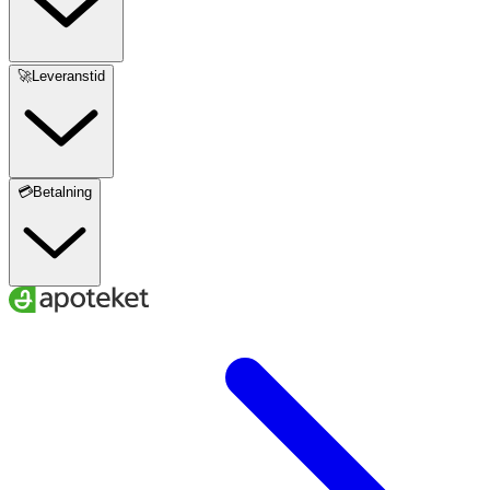
🚀Leveranstid
💳Betalning