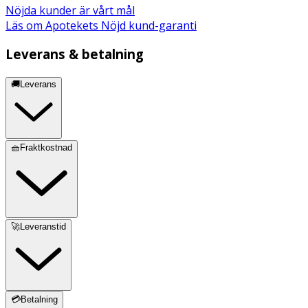
Nöjda kunder är vårt mål
Läs om Apotekets Nöjd kund-garanti
Leverans & betalning
🚚Leverans
🧺Fraktkostnad
🚀Leveranstid
💳Betalning