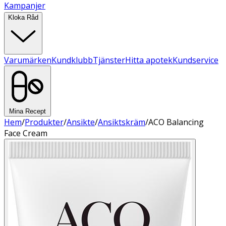
Kampanjer
Kloka Råd
Varumärken
Kundklubb
Tjänster
Hitta apotek
Kundservice
Mina Recept
Hem
/
Produkter
/
Ansikte
/
Ansiktskräm
/
ACO Balancing
Face Cream