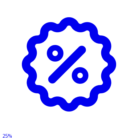
- Förvaras i normal rumstemperatur.
Innehåll
Aqua, Glycerin, Caprylic/Capric Triglyceride,
Pentaerythrityl Tetraisostearate, Diethylhexyl Carbonate,
AlphaGlucan Oligosaccharide, Dimethicone, Cetyl
Dimethicone, Butyrospermum Parkii Butter, Cetearyl
Olivate, Canola Oil, Xylitylglucoside, Sorbitan Olivate,
Cetearyl Alcohol, Butyrospermum Parkii Butter Extract,
Panthenol, Anhydroxylitol, Polymnia Sonchifolia Root
Juice, Tocopheryl Acetate, Allantoin, Sucrose Stearate,
Hydrogenated CocoGlycerides, Glyceryl Stearate, Xylitol,
Maltodextrin, Glucose, Hydrolyzed Hyaluronic Acid,
Lactobacillus, Ammonium Acryloyldimethyltaurate/VP
Copolymer, Citric Acid, Phenoxyethanol, Sodium
Benzoate
25%