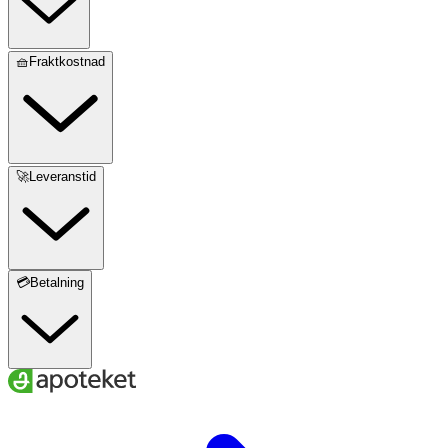
🧺Fraktkostnad
🚀Leveranstid
💳Betalning