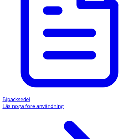
Bipacksedel
Läs noga före användning