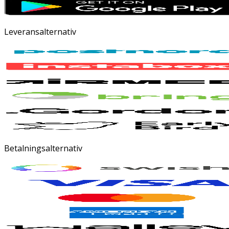
Leveransalternativ
Betalningsalternativ