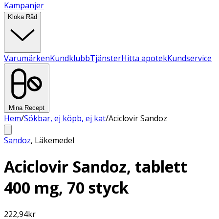
Kampanjer
Kloka Råd
Varumärken
Kundklubb
Tjänster
Hitta apotek
Kundservice
Mina Recept
Hem
/
Sökbar, ej köpb, ej kat
/
Aciclovir Sandoz
Sandoz
,
Läkemedel
Aciclovir Sandoz, tablett
400 mg, 70 styck
222,94
kr