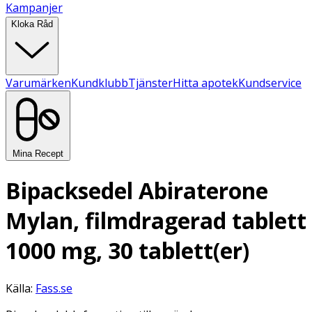
Kampanjer
Kloka Råd
Varumärken
Kundklubb
Tjänster
Hitta apotek
Kundservice
Mina Recept
Bipacksedel Abiraterone
Mylan, filmdragerad tablett
1000 mg, 30 tablett(er)
Källa:
Fass.se