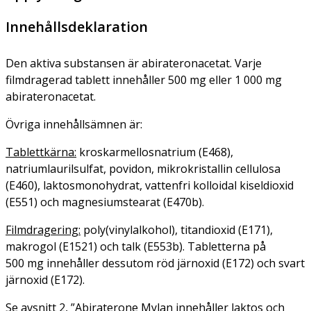
Innehållsdeklaration
Den aktiva substansen är abirateronacetat. Varje
filmdragerad tablett innehåller 500 mg eller 1 000 mg
abirateronacetat.
Övriga innehållsämnen är:
Tablettkärna:
kroskarmellosnatrium (E468),
natriumlaurilsulfat, povidon, mikrokristallin cellulosa
(E460), laktosmonohydrat, vattenfri kolloidal kiseldioxid
(E551) och magnesiumstearat (E470b).
Filmdragering:
poly(vinylalkohol), titandioxid (E171),
makrogol (E1521) och talk (E553b). Tabletterna på
500 mg innehåller dessutom röd järnoxid (E172) och svart
järnoxid (E172).
Se avsnitt 2, ”Abiraterone Mylan innehåller laktos och