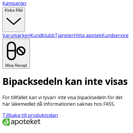
Kampanjer
Kloka Råd
Varumärken
Kundklubb
Tjänster
Hitta apotek
Kundservice
Mina Recept
Bipacksedeln kan inte visas
För tillfället kan vi tyvärr inte visa bipacksedeln för det
här läkemedlet då informationen saknas hos FASS.
Tillbaka till produktsidan