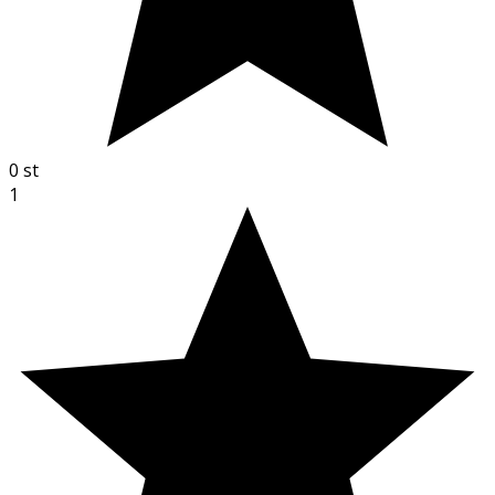
0
st
1