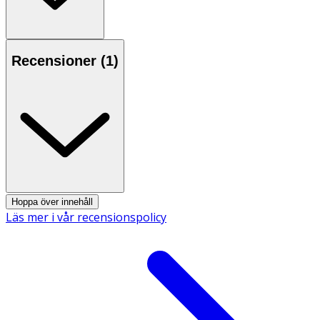
Fästes med de 2 tejpfästena, fickan vänds fram
Förvaras torrt, rumstemperatur och inget solljus
Recensioner (
1
)
OK för gravida och ammande:
Ja
Hoppa över innehåll
Läs mer i vår recensionspolicy