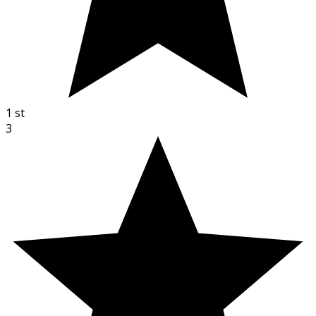
1
st
3