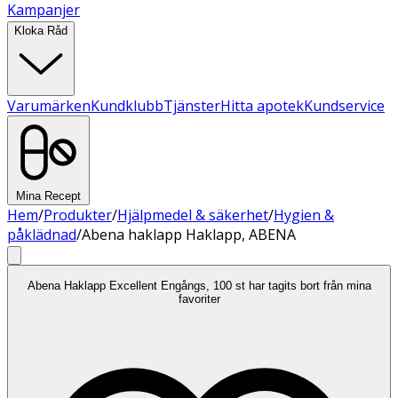
Kampanjer
Kloka Råd
Varumärken
Kundklubb
Tjänster
Hitta apotek
Kundservice
Mina Recept
Hem
/
Produkter
/
Hjälpmedel & säkerhet
/
Hygien &
påklädnad
/
Abena haklapp Haklapp, ABENA
Abena Haklapp Excellent Engångs, 100 st har tagits bort från mina
favoriter