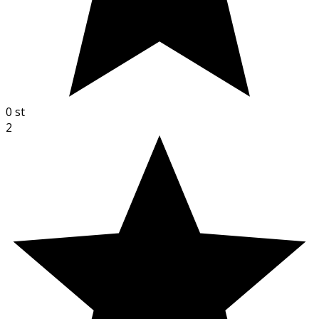
0
st
2