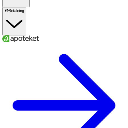
Pantonensyra
10 mg
167
💳Betalning
Kalium
60 mg
3
Kalcium
66 mg
8
Magnesium
66 mg
17
Zink
5 mg
50
Koppar
0,1 mg
10
Mangan
0,6 mg
30
Selen
66 μg
120