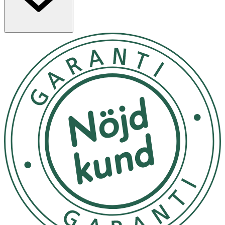
Kosttillskott ersätter inte en varierad kost utan bör
kombineras med en mångsidig och varierad kost samt en
hälsosam livsstil.
Användning & Dosering
- Rekommenderad dos för vuxna: 2 kapslar dagligen.
- Tas i samband med måltid.
INNEHÅLLSDEKLARATION
2 Kapslar
%DRI*
A-vitamin (från 1 mg
500 μg RE
63
betakoren)
Vitamin D3
8 μg
160
Vitamin E
9,7 mg -TE
81