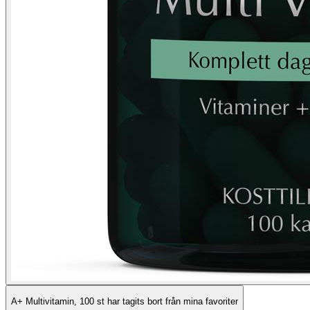
A+ Multivitamin, 100 st har tagits bort från mina favoriter