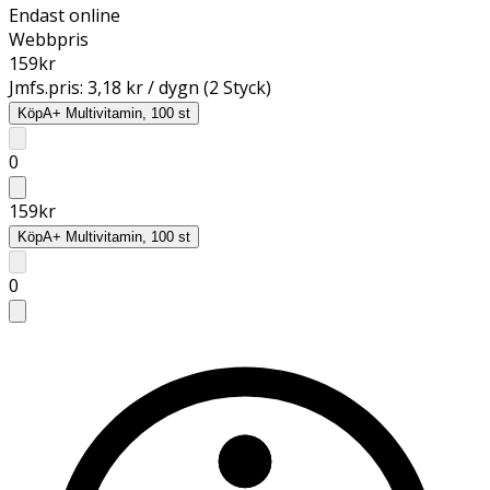
Endast online
Webbpris
159
kr
Jmfs.pris:
3,18 kr / dygn (2 Styck)
Köp
A+ Multivitamin, 100 st
0
159
kr
Köp
A+ Multivitamin, 100 st
0