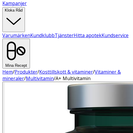
Kampanjer
Kloka Råd
Varumärken
Kundklubb
Tjänster
Hitta apotek
Kundservice
Mina Recept
Hem
/
Produkter
/
Kosttillskott & vitaminer
/
Vitaminer &
mineraler
/
Multivitamin
/
A+ Multivitamin