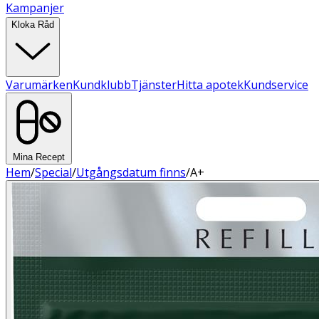
Kampanjer
Kloka Råd
Varumärken
Kundklubb
Tjänster
Hitta apotek
Kundservice
Mina Recept
Hem
/
Special
/
Utgångsdatum finns
/
A+