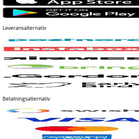
Leveransalternativ
Betalningsalternativ