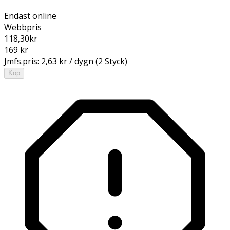
Endast online
Webbpris
118,30
kr
169 kr
Jmfs.pris:
2,63 kr / dygn (2 Styck)
Köp