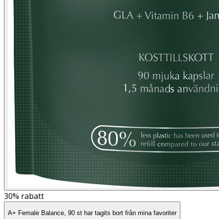
30%
rabatt
A+ Female Balance, 90 st har tagits bort från mina favoriter