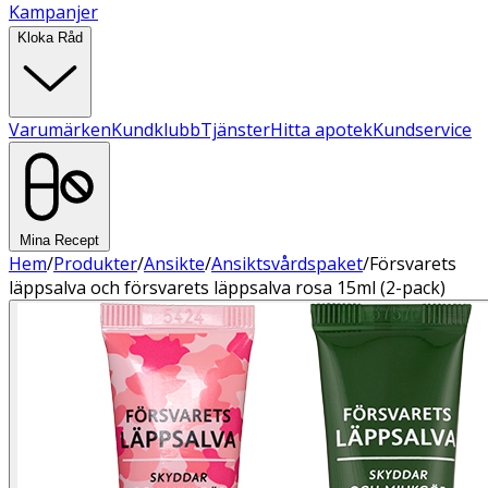
Kampanjer
Kloka Råd
Varumärken
Kundklubb
Tjänster
Hitta apotek
Kundservice
Mina Recept
Hem
/
Produkter
/
Ansikte
/
Ansiktsvårdspaket
/
Försvarets
läppsalva och försvarets läppsalva rosa 15ml (2-pack)