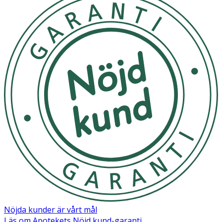
Nöjda kunder är vårt mål
Läs om Apotekets Nöjd kund-garanti