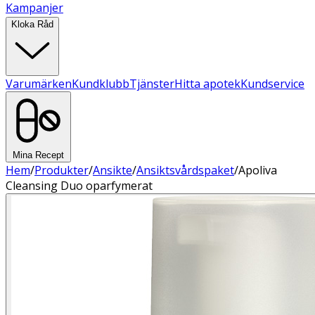
Kampanjer
Kloka Råd
Varumärken
Kundklubb
Tjänster
Hitta apotek
Kundservice
Mina Recept
Hem
/
Produkter
/
Ansikte
/
Ansiktsvårdspaket
/
Apoliva
Cleansing Duo oparfymerat