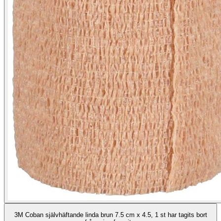
3M Coban självhäftande linda brun 7.5 cm x 4.5, 1 st har tagits bort