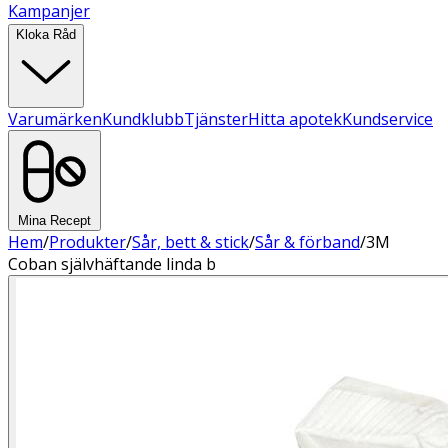
Kampanjer
Kloka Råd
Varumärken
Kundklubb
Tjänster
Hitta apotek
Kundservice
Mina Recept
Hem
/
Produkter
/
Sår, bett & stick
/
Sår & förband
/
3M
Coban självhäftande linda b