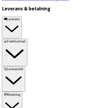
Förvaras svalt och torrt.
Leverans & betalning
🚚Leverans
🧺Fraktkostnad
🚀Leveranstid
💳Betalning