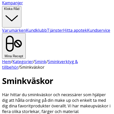
Kampanjer
Kloka Råd
Varumärken
Kundklubb
Tjänster
Hitta apotek
Kundservice
Mina Recept
Hem
/
Kategorier
/
Smink
/
Sminkverktyg &
tillbehör
/
Sminkväskor
Sminkväskor
Här hittar du sminkväskor och necessärer som hjälper
dig att hålla ordning på din make up och enkelt ta med
dig dina favoritprodukter överallt. Vi har makeupväskor i
flera olika storlekar, färger och material.