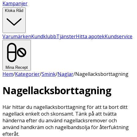
Kampanjer
Kloka Råd
Varumärken
Kundklubb
Tjänster
Hitta apotek
Kundservice
Mina Recept
Hem
/
Kategorier
/
Smink
/
Naglar
/
Nagellacksborttagning
Nagellacksborttagning
Här hittar du nagellacksborttagning för att ta bort ditt
nagellack enkelt och skonsamt. Tänk på att tvätta
händerna efter du använd nagellacksremover och
använd handkräm och nagelbandsolja för återfuktning
efteråt.