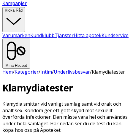
Kampanjer
Kloka Råd
Varumärken
Kundklubb
Tjänster
Hitta apotek
Kundservice
Mina Recept
Hem
/
Kategorier
/
Intim
/
Underlivsbesvär
/
Klamydiatester
Klamydiatester
Klamydia smittar vid vanligt samlag samt vid oralt och
analt sex. Kondom ger ett gott skydd mot sexuellt
överförda infektioner. Den måste vara hel och användas
under hela samlaget. Här nedan ser du de test du kan
köpa hos oss på Apoteket.