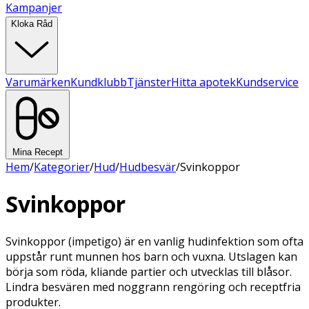
Kampanjer
Kloka Råd
Varumärken
Kundklubb
Tjänster
Hitta apotek
Kundservice
Mina Recept
Hem
/
Kategorier
/
Hud
/
Hudbesvär
/
Svinkoppor
Svinkoppor
Svinkoppor (impetigo) är en vanlig hudinfektion som ofta
uppstår runt munnen hos barn och vuxna. Utslagen kan
börja som röda, kliande partier och utvecklas till blåsor.
Lindra besvären med noggrann rengöring och receptfria
produkter.