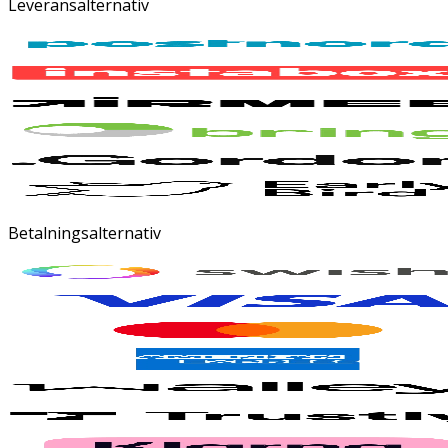
Leveransalternativ
Betalningsalternativ