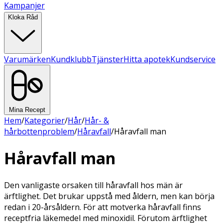
Kampanjer
Kloka Råd
Varumärken
Kundklubb
Tjänster
Hitta apotek
Kundservice
Mina Recept
Hem
/
Kategorier
/
Hår
/
Hår- &
hårbottenproblem
/
Håravfall
/
Håravfall man
Håravfall man
Den vanligaste orsaken till håravfall hos män är
ärftlighet. Det brukar uppstå med åldern, men kan börja
redan i 20-årsåldern. För att motverka håravfall finns
receptfria läkemedel med minoxidil. Förutom ärftlighet