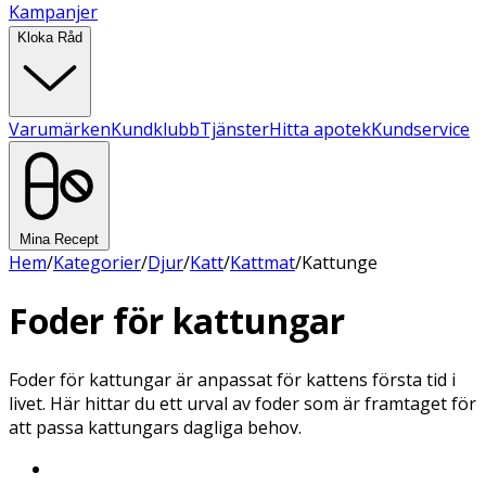
Kampanjer
Kloka Råd
Varumärken
Kundklubb
Tjänster
Hitta apotek
Kundservice
Mina Recept
Hem
/
Kategorier
/
Djur
/
Katt
/
Kattmat
/
Kattunge
Foder för kattungar
Foder för kattungar är anpassat för kattens första tid i
livet. Här hittar du ett urval av foder som är framtaget för
att passa kattungars dagliga behov.