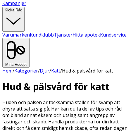
Kampanjer
Kloka Råd
Varumärken
Kundklubb
Tjänster
Hitta apotek
Kundservice
Mina Recept
Hem
/
Kategorier
/
Djur
/
Katt
/
Hud & pälsvård för katt
Hud & pälsvård för katt
Huden och pälsen är tacksamma ställen för svamp att
ohyra att sätta sig på. Här kan du ta del av tips och råd
om bland annat eksem och utslag samt angrepp av
fästingar och skabb. Handla produkterna för din katt
direkt och få dem smidigt hemskickade, ofta redan dagen