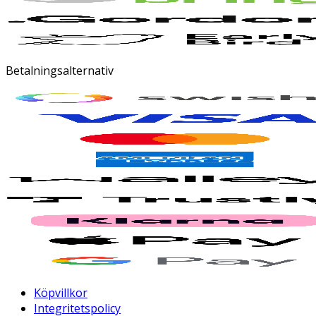
Betalningsalternativ
Köpvillkor
Integritetspolicy