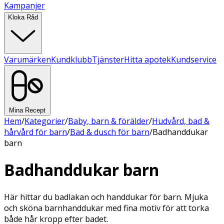
Kampanjer
Kloka Råd
Varumärken
Kundklubb
Tjänster
Hitta apotek
Kundservice
Mina Recept
Hem
/
Kategorier
/
Baby, barn & förälder
/
Hudvård, bad &
hårvård för barn
/
Bad & dusch för barn
/
Badhanddukar
barn
Badhanddukar barn
Här hittar du badlakan och handdukar för barn. Mjuka
och sköna barnhanddukar med fina motiv för att torka
både hår kropp efter badet.