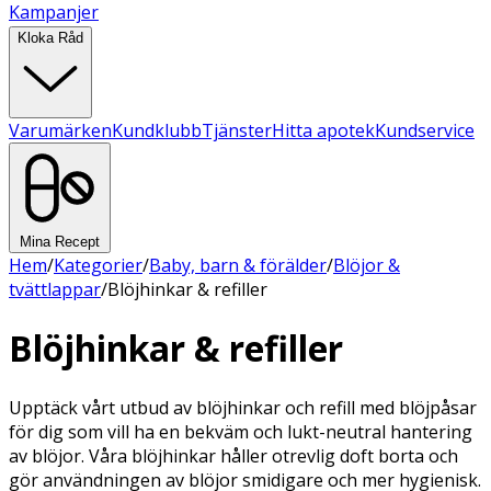
Kampanjer
Kloka Råd
Varumärken
Kundklubb
Tjänster
Hitta apotek
Kundservice
Mina Recept
Hem
/
Kategorier
/
Baby, barn & förälder
/
Blöjor &
tvättlappar
/
Blöjhinkar & refiller
Blöjhinkar & refiller
Upptäck vårt utbud av blöjhinkar och refill med blöjpåsar
för dig som vill ha en bekväm och lukt-neutral hantering
av blöjor. Våra blöjhinkar håller otrevlig doft borta och
gör användningen av blöjor smidigare och mer hygienisk.