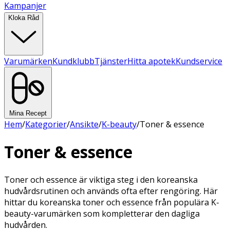
Kampanjer
Kloka Råd
Varumärken
Kundklubb
Tjänster
Hitta apotek
Kundservice
Mina Recept
Hem
/
Kategorier
/
Ansikte
/
K-beauty
/
Toner & essence
Toner & essence
Toner och essence är viktiga steg i den koreanska
hudvårdsrutinen och används ofta efter rengöring. Här
hittar du koreanska toner och essence från populära K-
beauty-varumärken som kompletterar den dagliga
hudvården.