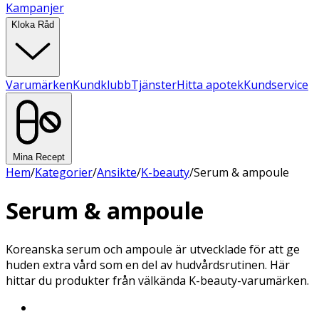
Kampanjer
Kloka Råd
Varumärken
Kundklubb
Tjänster
Hitta apotek
Kundservice
Mina Recept
Hem
/
Kategorier
/
Ansikte
/
K-beauty
/
Serum & ampoule
Serum & ampoule
Koreanska serum och ampoule är utvecklade för att ge
huden extra vård som en del av hudvårdsrutinen. Här
hittar du produkter från välkända K-beauty-varumärken.