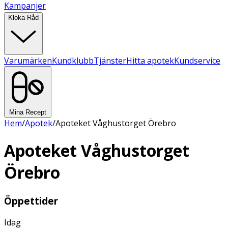
Kampanjer
Kloka Råd
Varumärken
Kundklubb
Tjänster
Hitta apotek
Kundservice
Mina Recept
Hem
/
Apotek
/
Apoteket Våghustorget Örebro
Apoteket Våghustorget
Örebro
Öppettider
Idag