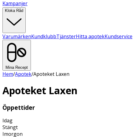
Kampanjer
Kloka Råd
Varumärken
Kundklubb
Tjänster
Hitta apotek
Kundservice
Mina Recept
Hem
/
Apotek
/
Apoteket Laxen
Apoteket Laxen
Öppettider
Idag
Stängt
Imorgon