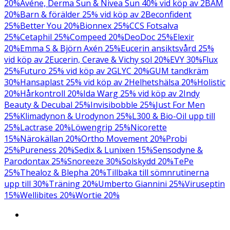
20%
Avéne, Derma Sun & Nivea Sun 40% vid köp av 2
BAM
20%
Barn & förälder 25% vid köp av 2
Beconfident
25%
Better You 20%
Bionnex 25%
CCS Fotsalva
25%
Cetaphil 25%
Compeed 20%
DeoDoc 25%
Elexir
20%
Emma S & Björn Axén 25%
Eucerin ansiktsvård 25%
vid köp av 2
Eucerin, Cerave & Vichy sol 20%
EVY 30%
Flux
25%
Futuro 25% vid köp av 2
GLYC 20%
GUM tandkräm
30%
Hansaplast 25% vid köp av 2
Helhetshälsa 20%
Holistic
20%
Hårkontroll 20%
Ida Warg 25% vid köp av 2
Indy
Beauty & Decubal 25%
Invisibobble 25%
Just For Men
25%
Klimadynon & Urodynon 25%
L300 & Bio-Oil upp till
25%
Lactrase 20%
Löwengrip 25%
Nicorette
15%
Närokällan 20%
Ortho Movement 20%
Probi
25%
Pureness 20%
Sedix & Lunixen 15%
Sensodyne &
Parodontax 25%
Snoreeze 30%
Solskydd 20%
TePe
25%
Thealoz & Blepha 20%
Tillbaka till sömnrutinerna
upp till 30%
Träning 20%
Umberto Giannini 25%
Viruseptin
15%
Wellibites 20%
Wortie 20%