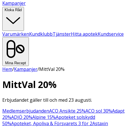
Kampanjer
Kloka Råd
Varumärken
Kundklubb
Tjänster
Hitta apotek
Kundservice
Mina Recept
Hem
/
Kampanjer
/
MittVal 20%
MittVal 20%
Erbjudandet gäller till och med 23 augusti.
Medlemserbjudanden
ACO Ansikte 25%
ACO sol 30%
Adapt
20%
ADJÖ 20%
Alpine 15%
Apoteket solskydd
50%
Apoteket, Apoliva & Försvarets 3 för 2
Astaxin