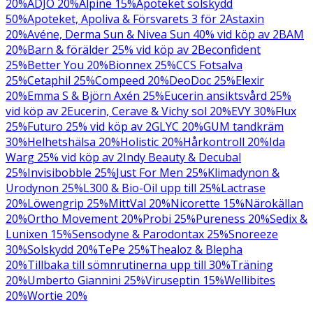
20%
ADJÖ 20%
Alpine 15%
Apoteket solskydd
50%
Apoteket, Apoliva & Försvarets 3 för 2
Astaxin
20%
Avéne, Derma Sun & Nivea Sun 40% vid köp av 2
BAM
20%
Barn & förälder 25% vid köp av 2
Beconfident
25%
Better You 20%
Bionnex 25%
CCS Fotsalva
25%
Cetaphil 25%
Compeed 20%
DeoDoc 25%
Elexir
20%
Emma S & Björn Axén 25%
Eucerin ansiktsvård 25%
vid köp av 2
Eucerin, Cerave & Vichy sol 20%
EVY 30%
Flux
25%
Futuro 25% vid köp av 2
GLYC 20%
GUM tandkräm
30%
Helhetshälsa 20%
Holistic 20%
Hårkontroll 20%
Ida
Warg 25% vid köp av 2
Indy Beauty & Decubal
25%
Invisibobble 25%
Just For Men 25%
Klimadynon &
Urodynon 25%
L300 & Bio-Oil upp till 25%
Lactrase
20%
Löwengrip 25%
MittVal 20%
Nicorette 15%
Närokällan
20%
Ortho Movement 20%
Probi 25%
Pureness 20%
Sedix &
Lunixen 15%
Sensodyne & Parodontax 25%
Snoreeze
30%
Solskydd 20%
TePe 25%
Thealoz & Blepha
20%
Tillbaka till sömnrutinerna upp till 30%
Träning
20%
Umberto Giannini 25%
Viruseptin 15%
Wellibites
20%
Wortie 20%