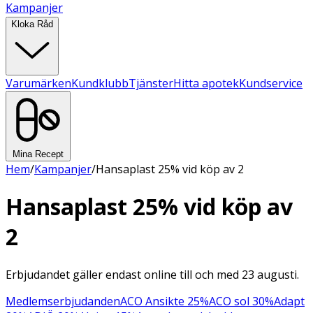
Kampanjer
Kloka Råd
Varumärken
Kundklubb
Tjänster
Hitta apotek
Kundservice
Mina Recept
Hem
/
Kampanjer
/
Hansaplast 25% vid köp av 2
Hansaplast 25% vid köp av
2
Erbjudandet gäller endast online till och med 23 augusti.
Medlemserbjudanden
ACO Ansikte 25%
ACO sol 30%
Adapt