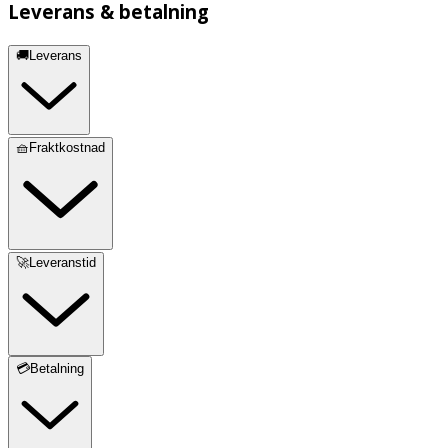
Leverans & betalning
🚚Leverans
🧺Fraktkostnad
🚀Leveranstid
💳Betalning