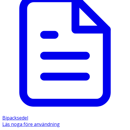
Bipacksedel
Läs noga före användning