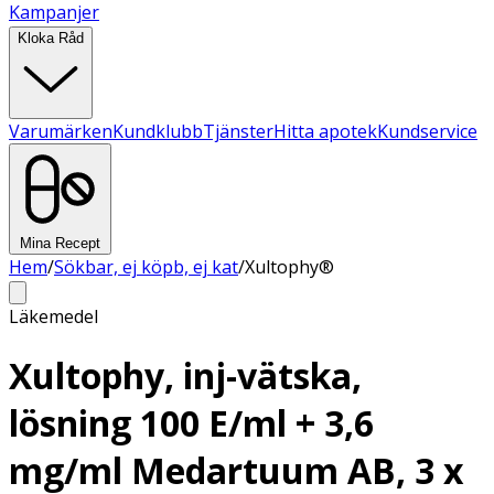
Kampanjer
Kloka Råd
Varumärken
Kundklubb
Tjänster
Hitta apotek
Kundservice
Mina Recept
Hem
/
Sökbar, ej köpb, ej kat
/
Xultophy®
Läkemedel
Xultophy, inj-vätska,
lösning 100 E/ml + 3,6
mg/ml Medartuum AB, 3 x