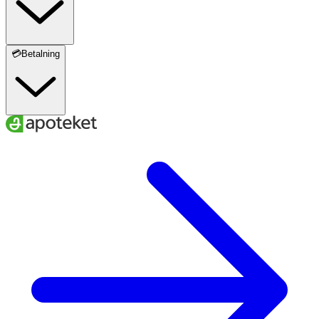
💳Betalning