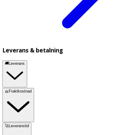
Leverans & betalning
🚚Leverans
🧺Fraktkostnad
🚀Leveranstid