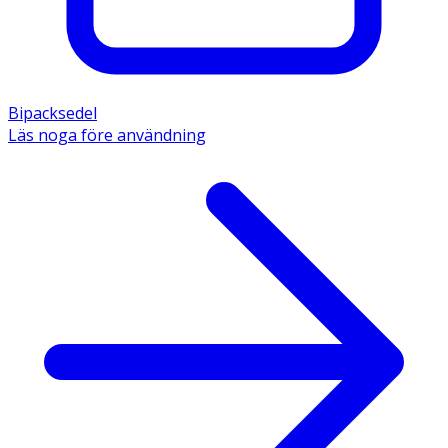
Bipacksedel
Läs noga före användning