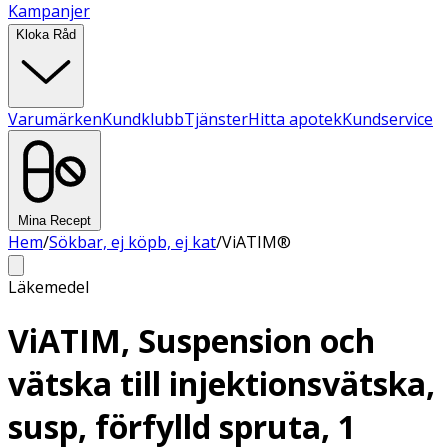
Kampanjer
Kloka Råd
Varumärken
Kundklubb
Tjänster
Hitta apotek
Kundservice
Mina Recept
Hem
/
Sökbar, ej köpb, ej kat
/
ViATIM®
Läkemedel
ViATIM, Suspension och
vätska till injektionsvätska,
susp, förfylld spruta, 1