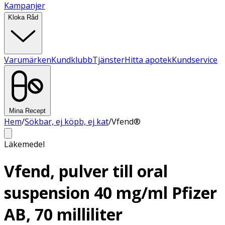
Kampanjer
Kloka Råd
Varumärken
Kundklubb
Tjänster
Hitta apotek
Kundservice
Mina Recept
Hem
/
Sökbar, ej köpb, ej kat
/
Vfend®
Läkemedel
Vfend, pulver till oral
suspension 40 mg/ml Pfizer
AB, 70 milliliter