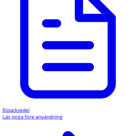
Bipacksedel
Läs noga före användning