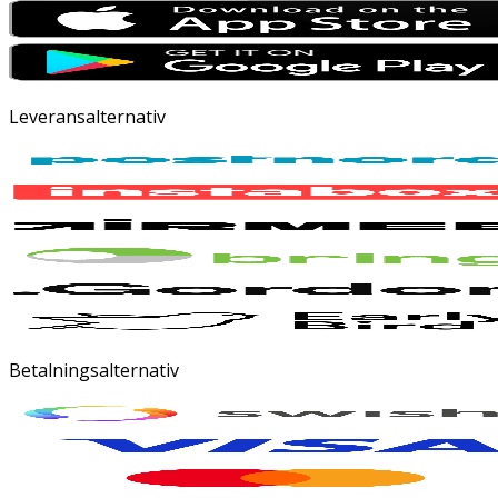
Leveransalternativ
Betalningsalternativ