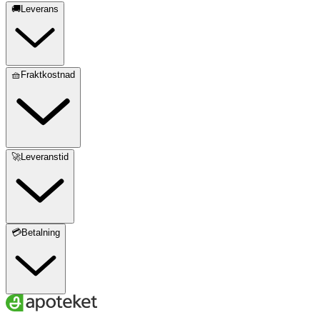
🚚Leverans
🧺Fraktkostnad
🚀Leveranstid
💳Betalning