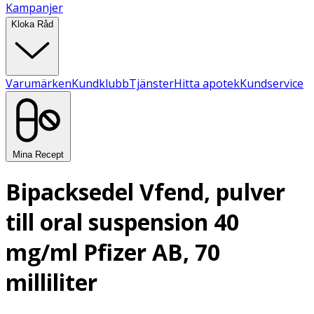
Kampanjer
Kloka Råd
Varumärken
Kundklubb
Tjänster
Hitta apotek
Kundservice
Mina Recept
Bipacksedel Vfend, pulver
till oral suspension 40
mg/ml Pfizer AB, 70
milliliter