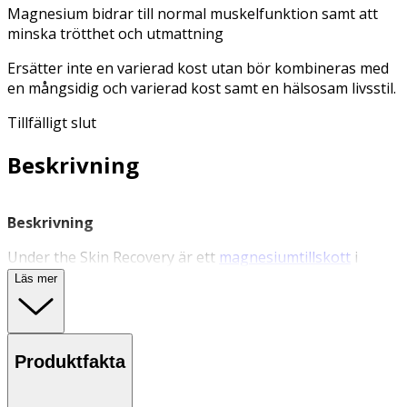
Magnesium bidrar till normal muskelfunktion samt att
minska trötthet och utmattning
Ersätter inte en varierad kost utan bör kombineras med
en mångsidig och varierad kost samt en hälsosam livsstil.
Tillfälligt slut
Beskrivning
Beskrivning
Under the Skin Recovery är ett
magnesiumtillskott
i
kapselform som innehåller 5 olika typer av magnesium,
Läs mer
samt B6, B12 och linfröpulver. Formerna av magnesium
som används är lättupptagliga för kroppen och jobbar
tillsammans för att optimera effekten.
Produktfakta
Magnesium bidrar till normal muskelfunktion och
energiomsättning. Vitamin B6 bidrar till immunsystemets