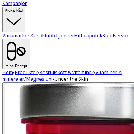
Kampanjer
Kloka Råd
Varumärken
Kundklubb
Tjänster
Hitta apotek
Kundservice
Mina Recept
Hem
/
Produkter
/
Kosttillskott & vitaminer
/
Vitaminer &
mineraler
/
Magnesium
/
Under the Skin