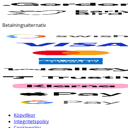
Betalningsalternativ
Köpvillkor
Integritetspolicy
Cookiepolicy