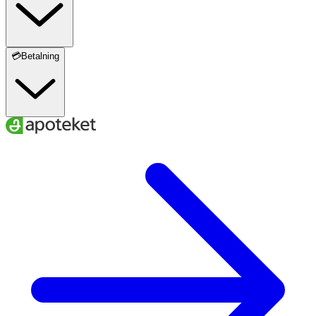
💳Betalning