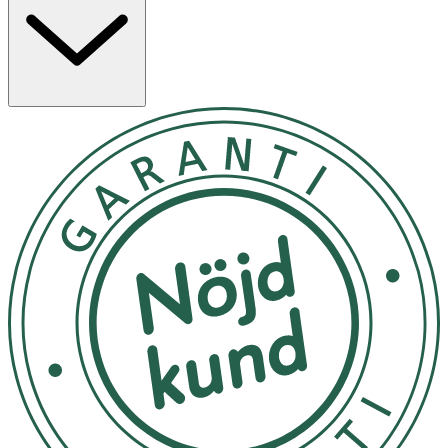
normala funktion och till minskad trötthet och
utmattning. Vitamin B12 bidrar till nervsystemets och
immunsystemets normala funktion.
Användning & Dosering
- 2 kapslar på kvällen före läggdags.
- Rekommenderad dagsdos ska inte överskridas.
- Kosttillskott ersätter inte en varierad kost.
- Förvaras i rumstemperatur utom räckhåll för små barn,
ej i direkt solljus.
INNEHÅLLSDEKLARATION
2 Kapslar
%DRI*
Magnesium
375 mg
100*
Vitamin B6
2 mg
143*