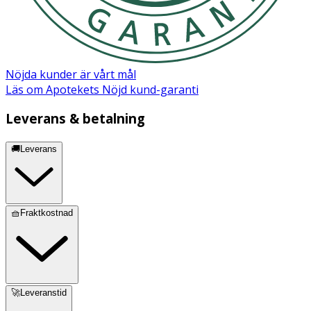
Vitamin B12
4 µg
160*
Nöjda kunder är vårt mål
* Dagligt referensintag.
Läs om Apotekets Nöjd kund-garanti
Innehåll
Leverans & betalning
Linfröpulver, Magnesium (magnesiumoxid,
magnesiumcitrat, magnesiumbisglycinat,
🚚Leverans
magnesiumtaurat, magnesiummalat) Vitamin B6
(pyridoxal-5´-fosfat), Vitamin B12 (metylkobalamin),
Magnesiumstearat, Vegetabilisk kapsel
(hydroxypropylmetylcellulosa)
🧺Fraktkostnad
🚀Leveranstid