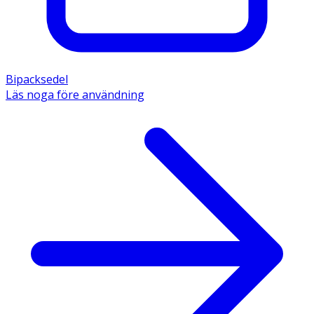
Bipacksedel
Läs noga före användning