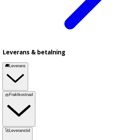
Leverans & betalning
🚚Leverans
🧺Fraktkostnad
🚀Leveranstid