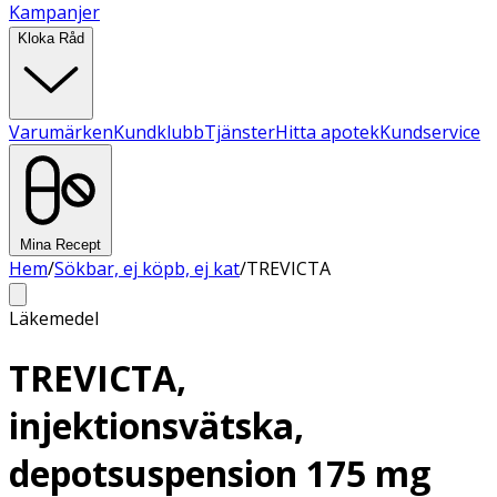
Kampanjer
Kloka Råd
Varumärken
Kundklubb
Tjänster
Hitta apotek
Kundservice
Mina Recept
Hem
/
Sökbar, ej köpb, ej kat
/
TREVICTA
Läkemedel
TREVICTA,
injektionsvätska,
depotsuspension 175 mg