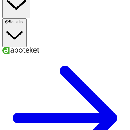
💳Betalning