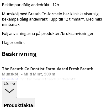
Bekämpar dålig andedräkt i 12h
Munskölj med Breath Co-formeln har kliniskt visat sig
bekämpa dålig andedräkt i upp till 12 timmar*. Med mild
mintsmak.
Följ anvisningarna på produkten/bruksanvisningen
I lager online
Beskrivning
The Breath Co Dentist Formulated Fresh Breath
Munskölj – Mild Mint, 500 ml
Munskölj
för långvarig fräsch andedräkt.
Läs mer
The Breath Co Dentist Formulated Fresh Breath
Munskölj
är utvecklad i samarbete med tandläkare och
är framtagen för att främja en balanserad munhälsa och
bekämpa dålig andedräkt. Produkten innehåller
Produktfakta