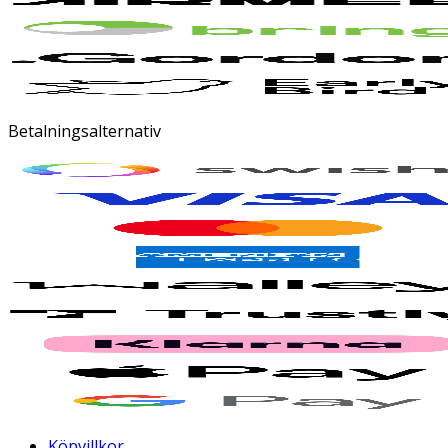
Betalningsalternativ
Köpvillkor