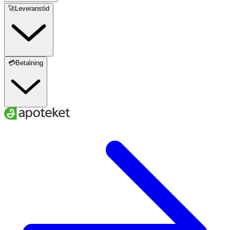
Hydroxide.
🚀Leveranstid
💳Betalning