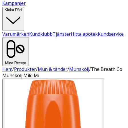
Kampanjer
Kloka Råd
Varumärken
Kundklubb
Tjänster
Hitta apotek
Kundservice
Mina Recept
Hem
/
Produkter
/
Mun & tänder
/
Munskölj
/
The Breath Co
Munskölj Mild Mi