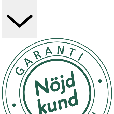
natriumklorit som hjälper till att motverka de bakterier
som kan orsaka dålig andedräkt.
Munsköljen
är fri från
alkohol och konstgjorda färgämnen och har en
uppfriskande fräsch och mild mintsmak.
Egenskaper
- Bidrar till att motverka dålig andedräkt i upp till 12
timmar*
- Mild och fräsch mintsmak
- Utan alkohol och konstgjorda färgämnen
- Utvecklad i samarbete med tandläkare
*Vid användning enligt instruktion.
Användning
- Borsta tänderna och använd tandtråd före användning.
- Mät upp 1 kork med munskölj och skölj hela munnen i 1