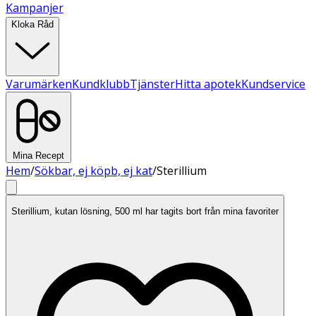
Kampanjer
Kloka Råd
Varumärken
Kundklubb
Tjänster
Hitta apotek
Kundservice
Mina Recept
Hem
/
Sökbar, ej köpb, ej kat
/
Sterillium
Sterillium, kutan lösning, 500 ml har tagits bort från mina favoriter