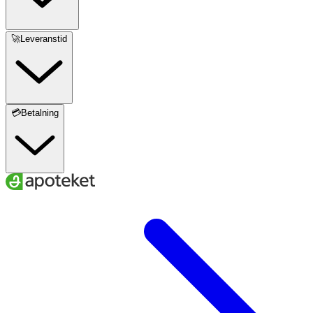
🚀Leveranstid
💳Betalning