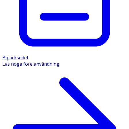
Bipacksedel
Läs noga före användning