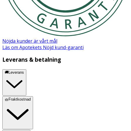
Innehåll
Propylene Glycol, Aqua, Glycerin, Sodium Stearate,
Distarch Phosphate, Steareth-100, Pentylene Glycol,
Menthyl Lactate, Beta-Glucan, Glyceryl
Caprylate/Caprate, Maltodextrin, Levulinic Acid, Sodium
Nöjda kunder är vårt mål
Levulinate, Sodium Benzoate, Potassium Sorbate.
Läs om Apotekets Nöjd kund-garanti
Leverans & betalning
🚚Leverans
🧺Fraktkostnad