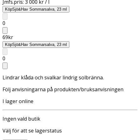
Jmfs.pris:
3 000 kr / l
Köp
Sjö&Hav Sommarsalva, 23 ml
0
69
kr
Köp
Sjö&Hav Sommarsalva, 23 ml
0
Lindrar klåda och svalkar lindrig solbränna.
Följ anvisningarna på produkten/bruksanvisningen
I lager online
Ingen vald butik
Välj för att se lagerstatus