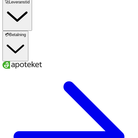
🚀Leveranstid
💳Betalning