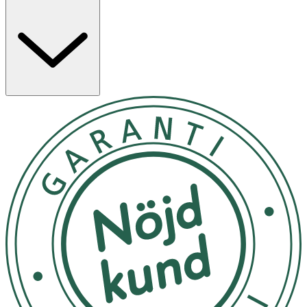
kylande känsla, samt beta-glukan från havre.
Produkten är lätt att applicera och passar att ha med i
väskan under sommarens aktiviteter i naturen.
Egenskaper
- Hudsalva med svalkande känsla
- Innehåller beta-glukan från havre
- Oparfymerad
- Praktisk att ta med vid vistelse i naturen
Användning
- Appliceras försiktigt på utvalt hud.område.
- Endast för utvärtes bruk
Förvaring
Förvaras i rumstemperatur utom räckhåll för små barn.