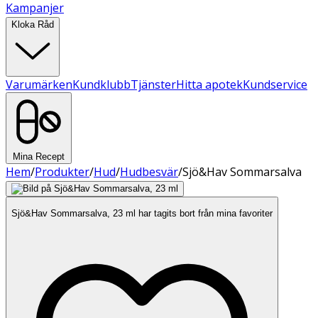
Kampanjer
Kloka Råd
Varumärken
Kundklubb
Tjänster
Hitta apotek
Kundservice
Mina Recept
Hem
/
Produkter
/
Hud
/
Hudbesvär
/
Sjö&Hav Sommarsalva
Sjö&Hav Sommarsalva, 23 ml har tagits bort från mina favoriter