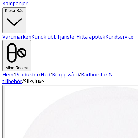
Kampanjer
Kloka Råd
Varumärken
Kundklubb
Tjänster
Hitta apotek
Kundservice
Mina Recept
Hem
/
Produkter
/
Hud
/
Kroppsvård
/
Badborstar &
tillbehör
/
Silkyluxe