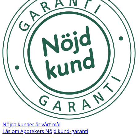
skrubbning på ansikte samt inflammerade och intima
områden.
Material
100% Viskos
Nöjda kunder är vårt mål
Läs om Apotekets Nöjd kund-garanti