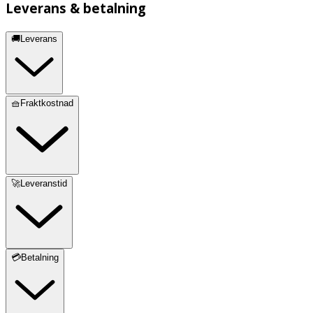
Leverans & betalning
🚚Leverans
🧺Fraktkostnad
🚀Leveranstid
💳Betalning