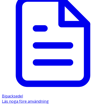
Bipacksedel
Läs noga före användning