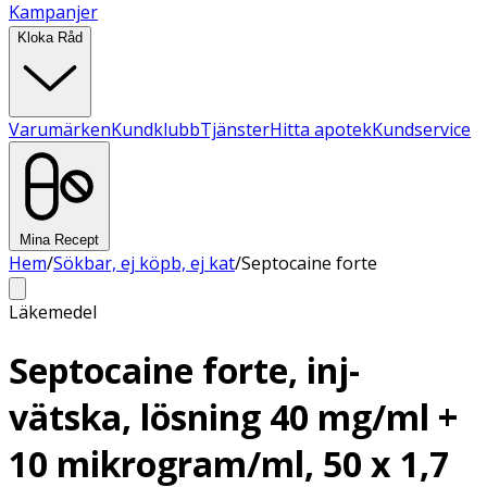
Kampanjer
Kloka Råd
Varumärken
Kundklubb
Tjänster
Hitta apotek
Kundservice
Mina Recept
Hem
/
Sökbar, ej köpb, ej kat
/
Septocaine forte
Läkemedel
Septocaine forte, inj-
vätska, lösning 40 mg/ml +
10 mikrogram/ml, 50 x 1,7