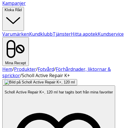
Kampanjer
Kloka Råd
Varumärken
Kundklubb
Tjänster
Hitta apotek
Kundservice
Mina Recept
Hem
/
Produkter
/
Fotvård
/
Förhårdnader, liktornar &
sprickor
/
Scholl Active Repair K+
Scholl Active Repair K+, 120 ml har tagits bort från mina favoriter