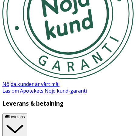
Oleate, Dimethicone, Petrolatum, Lanolin, Synthetic
Wax, Polyglyceryl-4
Diisostearate/Polyhydroxystearate/Sebacate,
Phenoxyethanol, Panthenol, Carbomer, Chlorophenesin,
Methylparaben, Ethylparaben, Butylparaben, Propylparab
Hydrolysed Keratin, Keratin, BHT.
Nöjda kunder är vårt mål
Läs om Apotekets Nöjd kund-garanti
Leverans & betalning
🚚Leverans