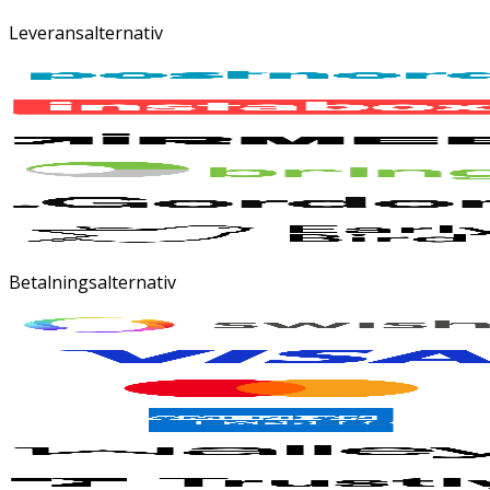
Leveransalternativ
Betalningsalternativ