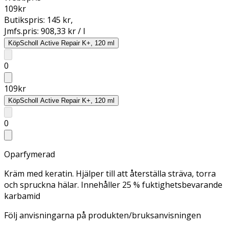
109
kr
Butikspris:
145 kr
,
Jmfs.pris:
908,33 kr / l
Köp
Scholl Active Repair K+, 120 ml
0
109
kr
Köp
Scholl Active Repair K+, 120 ml
0
Oparfymerad
Kräm med keratin. Hjälper till att återställa sträva, torra
och spruckna hälar. Innehåller 25 % fuktighetsbevarande
karbamid
Följ anvisningarna på produkten/bruksanvisningen