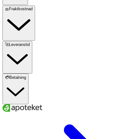
🧺Fraktkostnad
🚀Leveranstid
💳Betalning